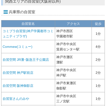
関西エリアの自習室(大阪府以外)
兵庫県の自習室
自習室名
アクセス
徒歩
コミプラ自習室(神戸学園都市コミ
神戸市西区
1分
ュニティプラザ)
学園都市駅
神戸市中央区
Commew(コミュー)
4分
貿易センター駅
神戸市灘区
自習空間 JR灘･阪急王子公園店
2分
灘駅
神戸市中央区
自習空間 神戸駅前店
2分
神戸駅
神戸市東灘区
自習空間 阪神御影店
1分
御影駅
神戸市中央区
自習室さんのみや
1分
三ノ宮駅