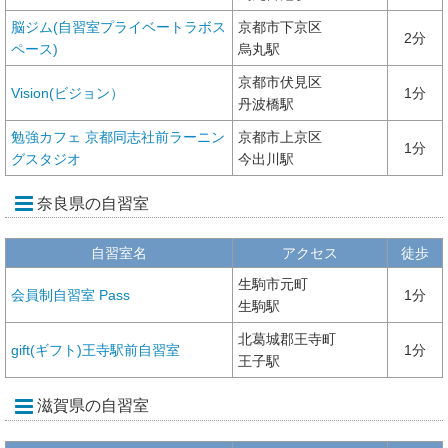
脳ジム(自習室プライベートラボス
京都市下京区
2分
ペース)
烏丸駅
京都市伏見区
Vision(ビジョン）
1分
丹波橋駅
勉強カフェ 京都同志社前ラーニン
京都市上京区
1分
グスタジオ
今出川駅
奈良県の自習室
自習室名
アクセス
徒歩
生駒市元町
会員制自習室 Pass
1分
生駒駅
北葛城郡王寺町
gift(ギフト)王寺駅前自習室
1分
王子駅
滋賀県の自習室