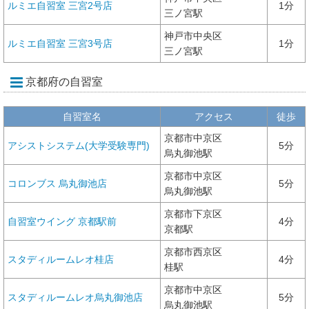
ルミエ自習室 三宮2号店
1分
三ノ宮駅
神戸市中央区
ルミエ自習室 三宮3号店
1分
三ノ宮駅
京都府の自習室
自習室名
アクセス
徒歩
京都市中京区
アシストシステム(大学受験専門)
5分
烏丸御池駅
京都市中京区
コロンブス 烏丸御池店
5分
烏丸御池駅
京都市下京区
自習室ウイング 京都駅前
4分
京都駅
京都市西京区
スタディルームレオ桂店
4分
桂駅
京都市中京区
スタディルームレオ烏丸御池店
5分
烏丸御池駅