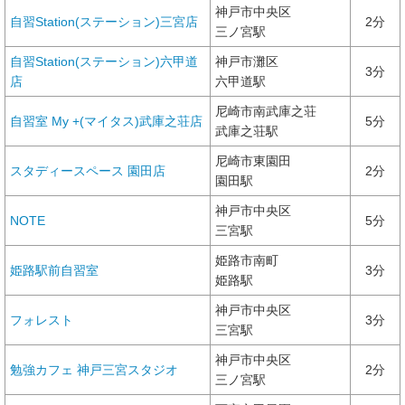
神戸市中央区
自習Station(ステーション)三宮店
2分
三ノ宮駅
自習Station(ステーション)六甲道
神戸市灘区
3分
店
六甲道駅
尼崎市南武庫之荘
自習室 My +(マイタス)武庫之荘店
5分
武庫之荘駅
尼崎市東園田
スタディースペース 園田店
2分
園田駅
神戸市中央区
NOTE
5分
三宮駅
姫路市南町
姫路駅前自習室
3分
姫路駅
神戸市中央区
フォレスト
3分
三宮駅
神戸市中央区
勉強カフェ 神戸三宮スタジオ
2分
三ノ宮駅