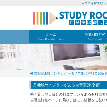
自習室を探すなら
ホーム
地域別自習室
Study Room Navi Home
Area Search
自習室比較ランキング
>
タイプ別に有料自習室
月極以外のプランがある自習室(東京都)
時間貸しや日貸しの料金プランがある有料自習
自習室詳細ページに飛び、詳しい情報をご覧い