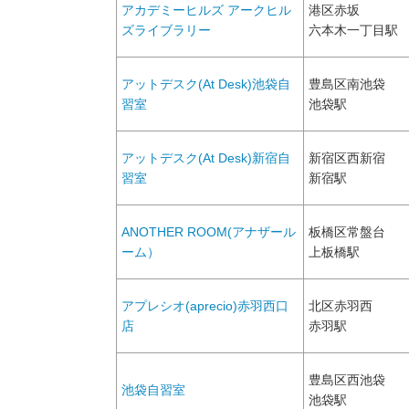
アカデミーヒルズ アークヒル
港区赤坂
ズライブラリー
六本木一丁目駅
アットデスク(At Desk)池袋自
豊島区南池袋
習室
池袋駅
アットデスク(At Desk)新宿自
新宿区西新宿
習室
新宿駅
ANOTHER ROOM(アナザール
板橋区常盤台
ーム）
上板橋駅
アプレシオ(aprecio)赤羽西口
北区赤羽西
店
赤羽駅
豊島区西池袋
池袋自習室
池袋駅