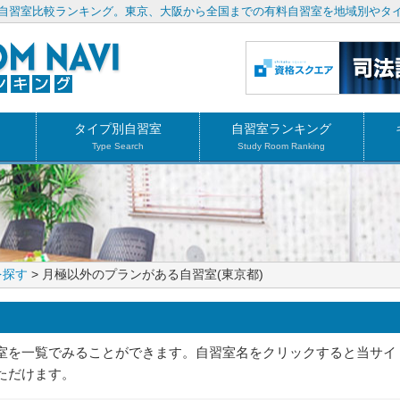
自習室比較ランキング。東京、大阪から全国までの有料自習室を地域別やタ
タイプ別自習室
自習室ランキング
Type Search
Study Room Ranking
を探す
> 月極以外のプランがある自習室(東京都)
室を一覧でみることができます。自習室名をクリックすると当サイ
ただけます。