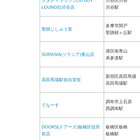
スタディラウンジ(STUDY
渋谷区渋谷
LOUNGE)渋谷店
渋谷駅
多摩市関戸
聖蹟じしゅう室
聖蹟桜ヶ丘駅
港区南青山
SORASIA(ソラシア)青山店
表参道駅
新宿区高田馬場
高田馬場駅前自習室
高田馬場駅
調布市上石原
てなーす
西調布駅
DOORS(ドアーズ)板橋区役所
板橋区板橋
前店
板橋駅