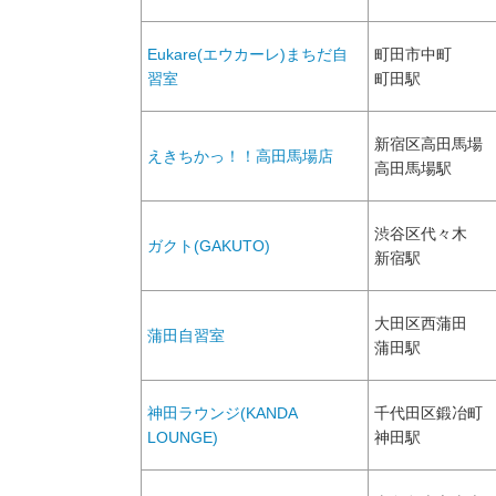
Eukare(エウカーレ)まちだ自
町田市中町
習室
町田駅
新宿区高田馬場
えきちかっ！！高田馬場店
高田馬場駅
渋谷区代々木
ガクト(GAKUTO)
新宿駅
大田区西蒲田
蒲田自習室
蒲田駅
神田ラウンジ(KANDA
千代田区鍛冶町
LOUNGE)
神田駅