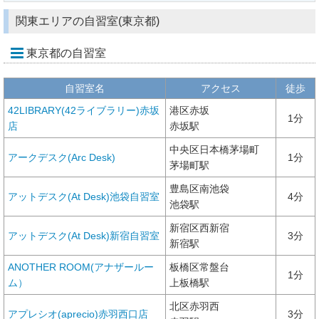
関東エリアの自習室(東京都)
東京都の自習室
自習室名
アクセス
徒歩
42LIBRARY(42ライブラリー)赤坂
港区赤坂
1分
店
赤坂駅
中央区日本橋茅場町
アークデスク(Arc Desk)
1分
茅場町駅
豊島区南池袋
アットデスク(At Desk)池袋自習室
4分
池袋駅
新宿区西新宿
アットデスク(At Desk)新宿自習室
3分
新宿駅
ANOTHER ROOM(アナザールー
板橋区常盤台
1分
ム）
上板橋駅
北区赤羽西
アプレシオ(aprecio)赤羽西口店
3分