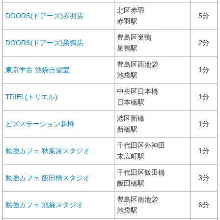
北区赤羽
DOORS(ドアーズ)赤羽店
5分
赤羽駅
豊島区巣鴨
DOORS(ドアーズ)巣鴨店
2分
巣鴨駅
豊島区西池袋
東京学舎 池袋自習室
1分
池袋駅
中央区日本橋
TRIEL(トリエル)
1分
日本橋駅
港区新橋
ビズステーション新橋
1分
新橋駅
千代田区外神田
勉強カフェ 秋葉原スタジオ
1分
末広町駅
千代田区飯田橋
勉強カフェ 飯田橋スタジオ
3分
飯田橋駅
豊島区南池袋
勉強カフェ 池袋スタジオ
6分
池袋駅