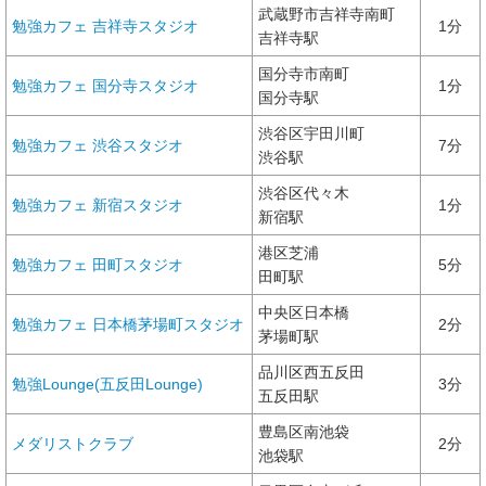
武蔵野市吉祥寺南町
勉強カフェ 吉祥寺スタジオ
1分
吉祥寺駅
国分寺市南町
勉強カフェ 国分寺スタジオ
1分
国分寺駅
渋谷区宇田川町
勉強カフェ 渋谷スタジオ
7分
渋谷駅
渋谷区代々木
勉強カフェ 新宿スタジオ
1分
新宿駅
港区芝浦
勉強カフェ 田町スタジオ
5分
田町駅
中央区日本橋
勉強カフェ 日本橋茅場町スタジオ
2分
茅場町駅
品川区西五反田
勉強Lounge(五反田Lounge)
3分
五反田駅
豊島区南池袋
メダリストクラブ
2分
池袋駅