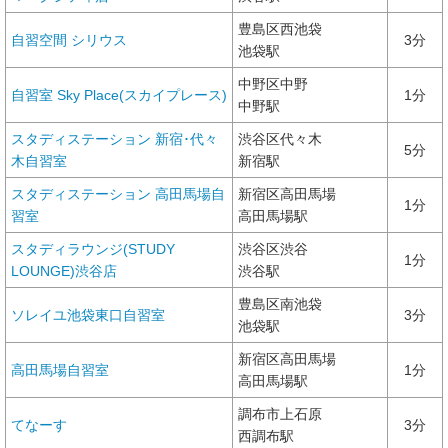
豊島区西池袋
自習空間 シリウス
3分
池袋駅
中野区中野
自習室 Sky Place(スカイプレース)
1分
中野駅
スタディステーション 新宿･代々
渋谷区代々木
5分
木自習室
新宿駅
スタディステーション 高田馬場自
新宿区高田馬場
1分
習室
高田馬場駅
スタディラウンジ(STUDY
渋谷区渋谷
1分
LOUNGE)渋谷店
渋谷駅
豊島区南池袋
ソレイユ池袋東口自習室
3分
池袋駅
新宿区高田馬場
高田馬場自習室
1分
高田馬場駅
調布市上石原
てなーす
3分
西調布駅