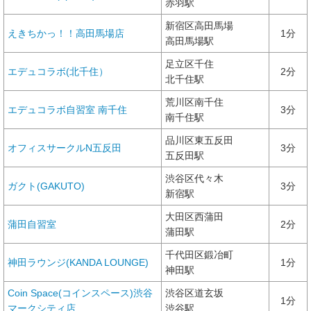
赤羽駅
新宿区高田馬場
えきちかっ！！高田馬場店
1分
高田馬場駅
足立区千住
エデュコラボ(北千住）
2分
北千住駅
荒川区南千住
エデュコラボ自習室 南千住
3分
南千住駅
品川区東五反田
オフィスサークルN五反田
3分
五反田駅
渋谷区代々木
ガクト(GAKUTO)
3分
新宿駅
大田区西蒲田
蒲田自習室
2分
蒲田駅
千代田区鍛冶町
神田ラウンジ(KANDA LOUNGE)
1分
神田駅
Coin Space(コインスペース)渋谷
渋谷区道玄坂
1分
マークシティ店
渋谷駅