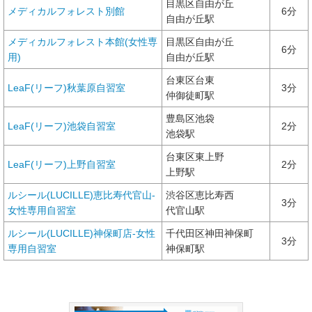
目黒区自由が丘
メディカルフォレスト別館
6分
自由が丘駅
メディカルフォレスト本館(女性専
目黒区自由が丘
6分
用)
自由が丘駅
台東区台東
LeaF(リーフ)秋葉原自習室
3分
仲御徒町駅
豊島区池袋
LeaF(リーフ)池袋自習室
2分
池袋駅
台東区東上野
LeaF(リーフ)上野自習室
2分
上野駅
ルシール(LUCILLE)恵比寿代官山-
渋谷区恵比寿西
3分
女性専用自習室
代官山駅
ルシール(LUCILLE)神保町店-女性
千代田区神田神保町
3分
専用自習室
神保町駅