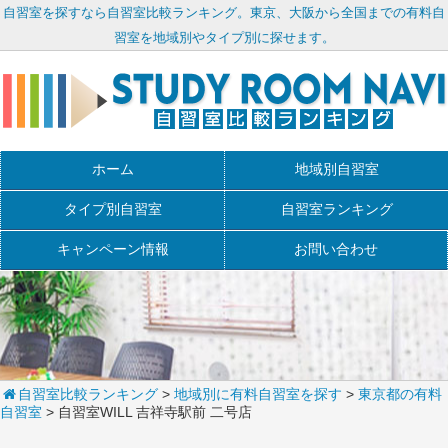
自習室を探すなら自習室比較ランキング。東京、大阪から全国までの有料自
習室を地域別やタイプ別に探せます。
ホーム
地域別自習室
タイプ別自習室
自習室ランキング
キャンペーン情報
お問い合わせ
自習室比較ランキング
>
地域別に有料自習室を探す
>
東京都の有料
自習室
> 自習室WILL 吉祥寺駅前 二号店