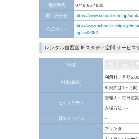
電話番号
0748-65-4880
問い合わせ
https://www.schoolie-net.jp/conta
http://www.schoolie-shiga.jp/min
公式サイト
topics/3082
レンタル自習室 IEスタディ空間 サービス
特徴
利用料：月額5,0
料金(税込)
※契約は1ヶ月間
管理人：毎日定
セキュリティ
入場方法：-
貸出サービス
–
プリンタ
ミネラルウォー