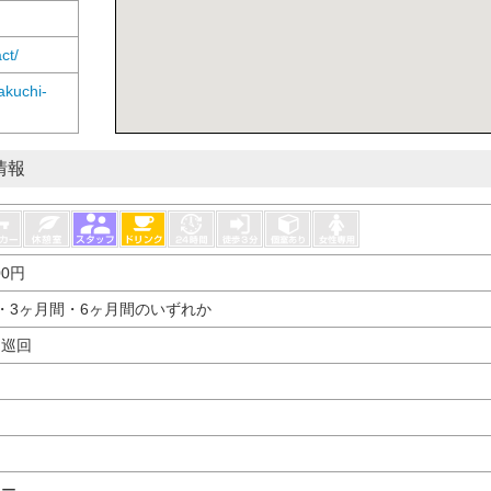
ct/
akuchi-
情報
00円
・3ヶ月間・6ヶ月間のいずれか
期巡回
ター