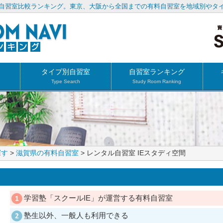
自習室比較ランキング。東京、大阪から全国までの有料自習室を地域別やタ
タイプ別自習室
自習室ランキング
Type Search
Study Room Ranking
探す
>
滋賀県の有料自習室
> レンタル自習室 IEスタディ空間
学習塾「スクールIE」が運営する有料自習室
塾生以外、一般人も利用できる