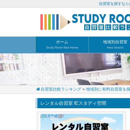
自習室を探すなら
ホーム
地域別自習室
Study Room Navi Home
Area Search
自習室比較ランキング
>
地域別に有料自習室を
レンタル自習室 IEスタディ空間