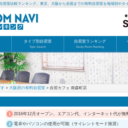
自習室比較ランキング。東京、大阪から全国までの有料自習室を地域別やタ
タイプ別自習室
自習室ランキング
Type Search
Study Room Ranking
探す
>
大阪府の有料自習室
> 自習カフェ 南森町店
2016年12月オープン。エアコン代、インターネット代が無
電卓やパソコンの使用が可能（サイレントモード推奨）