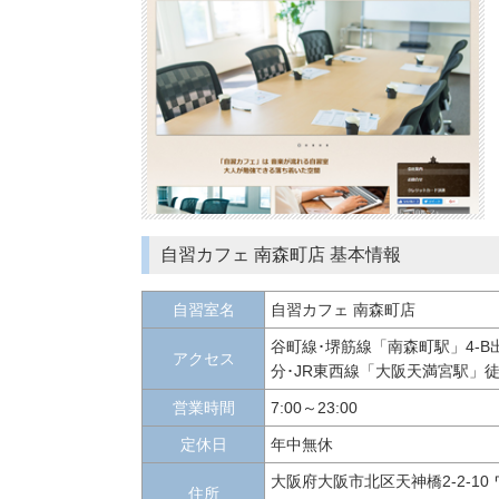
自習カフェ 南森町店 基本情報
自習室名
自習カフェ 南森町店
谷町線･堺筋線「南森町駅」4-B出
アクセス
分･JR東西線「大阪天満宮駅」徒
営業時間
7:00～23:00
定休日
年中無休
大阪府大阪市北区天神橋2-2-10
住所