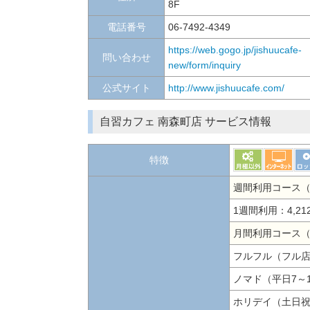
8F
電話番号
06-7492-4349
https://web.gogo.jp/jishuucafe-
問い合わせ
new/form/inquiry
公式サイト
http://www.jishuucafe.com/
自習カフェ 南森町店 サービス情報
特徴
週間利用コース
1週間利用：4,21
月間利用コース
フルフル（フル店
ノマド（平日7～1
ホリデイ（土日祝