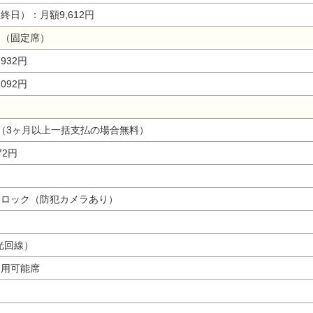
日）：月額9,612円
ス（固定席）
932円
092円
0円（3ヶ月以上一括支払の場合無料）
72円
トロック（防犯カメラあり）
線光回線）
利用可能席