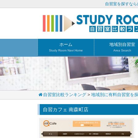
自習室を探すなら
ホーム
地域別自習室
Study Room Navi Home
Area Search
自習室比較ランキング
>
地域別に有料自習室を
自習カフェ 南森町店