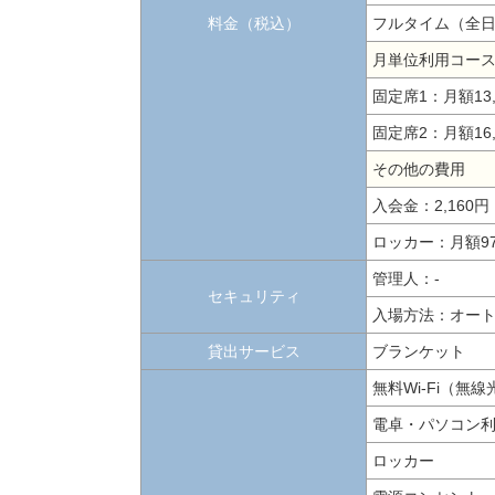
料金（税込）
フルタイム（全日終
月単位利用コー
固定席1：月額13,
固定席2：月額16,
その他の費用
入会金：2,16
ロッカー：月額9
管理人：-
セキュリティ
入場方法：オー
貸出サービス
ブランケット
無料Wi-Fi（無
電卓・パソコン
ロッカー